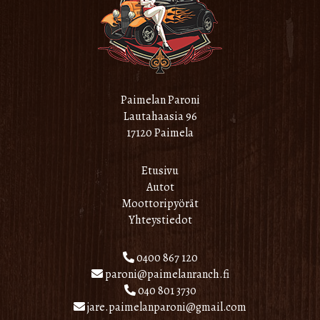
Paimelan Paroni
Lautahaasia 96
17120 Paimela
Etusivu
Autot
Moottoripyörät
Yhteystiedot
0400 867 120
paroni@paimelanranch.fi
040 801 3730
jare.paimelanparoni@gmail.com