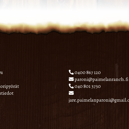
vu
0400 867 120
paroni@paimelanranch.fi
oripyörät
040 801 3730
stiedot
jare.paimelanparoni@gmail